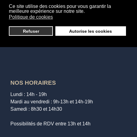
Soins du visage
Ce site utilise des cookies pour vous garantir la
Soins des mains et des pieds
meilleure expérience sur notre site.
Politique de cookies
Maquillage et beauté du regard
Soins photo-pilaire
Refuser
Autorise les cookies
Epilations
News et Bons plans
NOS HORAIRES
Lundi : 14h - 19h
Mardi au vendredi : 9h-13h et 14h-19h
Samedi : 8h30 et 14h30
Possibilités de RDV entre 13h et 14h