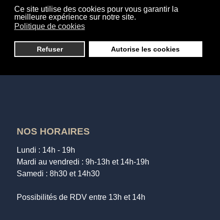
Soins du visage
Ce site utilise des cookies pour vous garantir la
Soins des mains et des pieds
meilleure expérience sur notre site.
Politique de cookies
Maquillage et beauté du regard
Soins photo-pilaire
Refuser
Autorise les cookies
Epilations
News et Bons plans
NOS HORAIRES
Lundi : 14h - 19h
Mardi au vendredi : 9h-13h et 14h-19h
Samedi : 8h30 et 14h30
Possibilités de RDV entre 13h et 14h