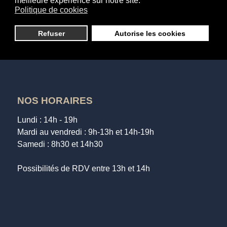
meilleure expérience sur notre site.
Soins photo-pilaire
Politique de cookies
Epilations
News et Bons plans
Refuser
Autorise les cookies
NOS HORAIRES
Lundi : 14h - 19h
Mardi au vendredi : 9h-13h et 14h-19h
Samedi : 8h30 et 14h30
Possibilités de RDV entre 13h et 14h